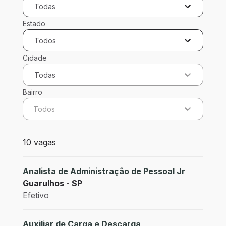
Todas
Estado
Todos
Cidade
Todas
Bairro
Todos
10 vagas encontradas para 0 filtros aplicados
10 vagas
Analista de Administração de Pessoal Jr
Guarulhos - SP
Efetivo
Auxiliar de Carga e Descarga